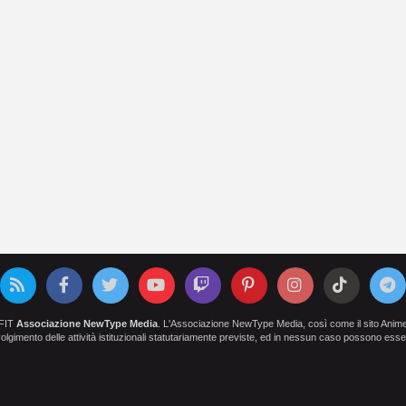
OFIT
Associazione NewType Media
. L'Associazione NewType Media, così come il sito AnimeCl
 svolgimento delle attività istituzionali statutariamente previste, ed in nessun caso possono esser