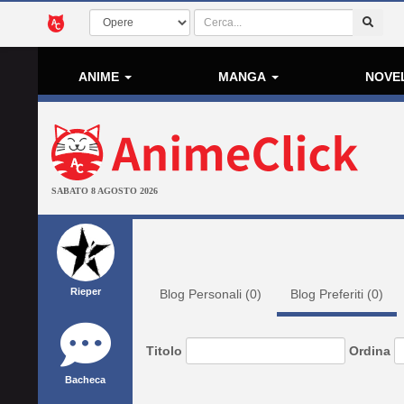
ANIME
MANGA
NOVE
SABATO 8 AGOSTO 2026
Rieper
Blog Personali (
0
)
Blog Preferiti (
0
)
Titolo
Ordina
Bacheca