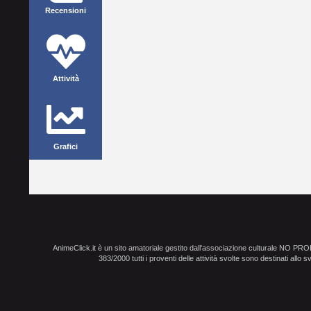
Recensioni
Attività
Grafici
AnimeClick.it è un sito amatoriale gestito dall'associazione culturale NO PR
383/2000 tutti i proventi delle attività svolte sono destinati allo