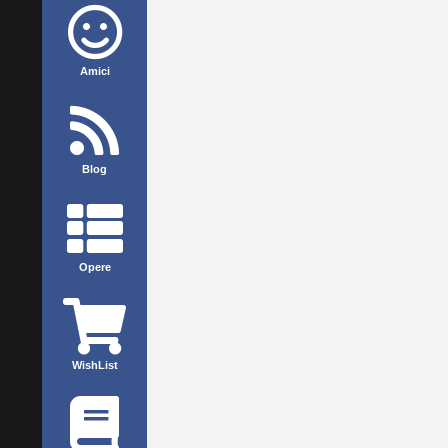
Amici
Blog
Opere
WishList