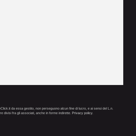
ick.it da essa gestito, non perseguono alcun fine di lucro, e ai sensi del L.n.
e divisi fra gli associati, anche in forme indirette.
Privacy policy
.