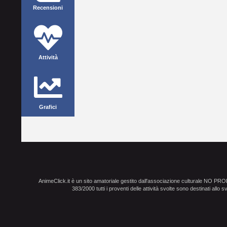
Recensioni
Attività
Grafici
AnimeClick.it è un sito amatoriale gestito dall'associazione culturale NO PR
383/2000 tutti i proventi delle attività svolte sono destinati allo