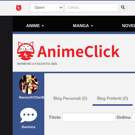
ANIME
MANGA
NOVE
DOMENICA 9 AGOSTO 2026
NarutoXYZfan90
Blog Personali (
0
)
Blog Preferiti (
0
)
Titolo
Ordina
Bacheca