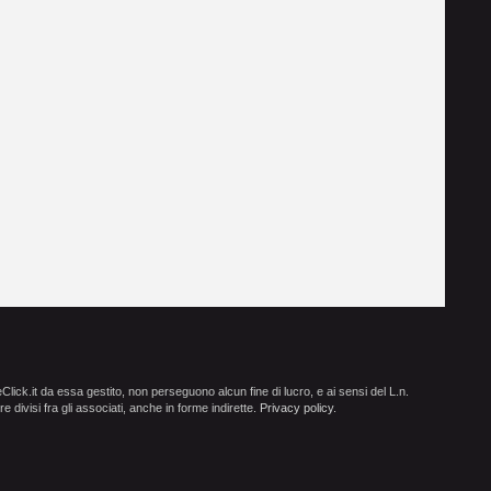
ick.it da essa gestito, non perseguono alcun fine di lucro, e ai sensi del L.n.
e divisi fra gli associati, anche in forme indirette.
Privacy policy
.