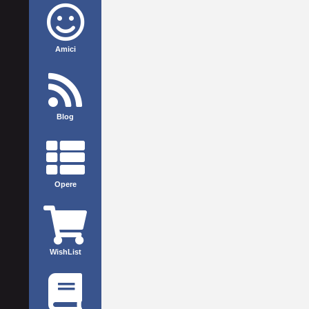
Amici
Blog
Opere
WishList