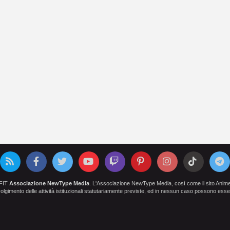
OFIT
Associazione NewType Media
. L'Associazione NewType Media, così come il sito AnimeCl
 svolgimento delle attività istituzionali statutariamente previste, ed in nessun caso possono esser