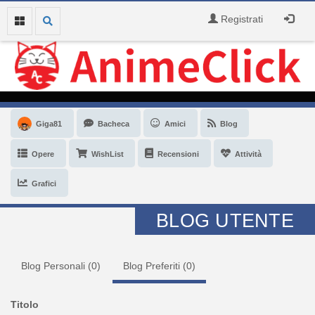
Registrati
Giga81
Bacheca
Amici
Blog
Opere
WishList
Recensioni
Attività
Grafici
BLOG UTENTE
Blog Personali (
0
)
Blog Preferiti (
0
)
Titolo