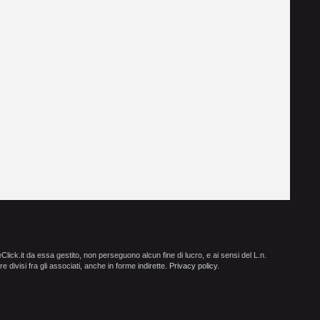
ick.it da essa gestito, non perseguono alcun fine di lucro, e ai sensi del L.n.
e divisi fra gli associati, anche in forme indirette.
Privacy policy
.