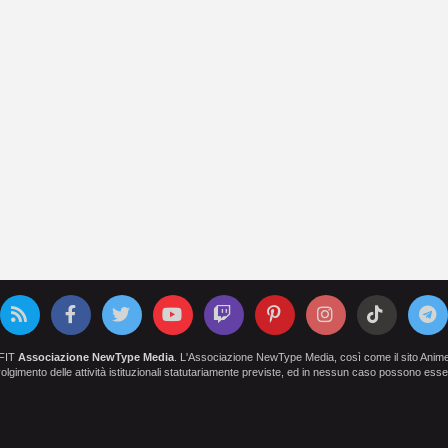
OFIT
Associazione NewType Media
. L'Associazione NewType Media, così come il sito AnimeCl
 svolgimento delle attività istituzionali statutariamente previste, ed in nessun caso possono esser