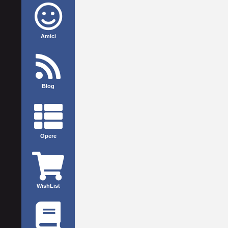
Amici
Blog
Opere
WishList