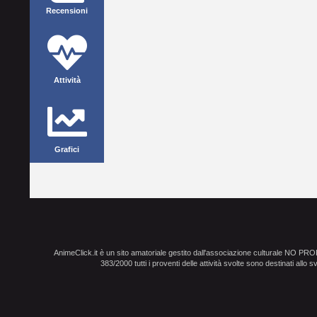
Recensioni
Attività
Grafici
AnimeClick.it è un sito amatoriale gestito dall'associazione culturale NO PR
383/2000 tutti i proventi delle attività svolte sono destinati allo