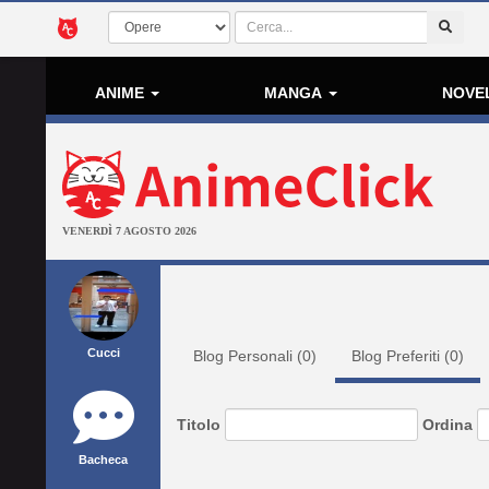
ANIME
MANGA
NOVE
VENERDÌ 7 AGOSTO 2026
Cucci
Blog Personali (
0
)
Blog Preferiti (
0
)
Titolo
Ordina
Bacheca