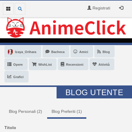
Registrati
Izaya_Orihara
Bacheca
Amici
Blog
Opere
WishList
Recensioni
Attività
Grafici
BLOG UTENTE
Blog Personali (
2
)
Blog Preferiti (
1
)
Titolo