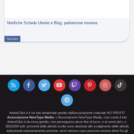
Notifiche Schede Utente e Blog: parliamone insieme
Tacchan
AnimeClick.it è un sito amatoriale gestito dall'associazione culturale NO PROFIT
Associazione NewType Media
. L'Associazione NewType Media, così come il sito
AnimeClick.it da essa gestito, non perseguono alcun fine di lucro, e ai sensi del L.n.
383/2000 tutti i proventi delle attività svolte sono destinati allo svolgimento delle attività
istituzionali statutariamente previste, ed in nessun caso possono essere divisi fra gli