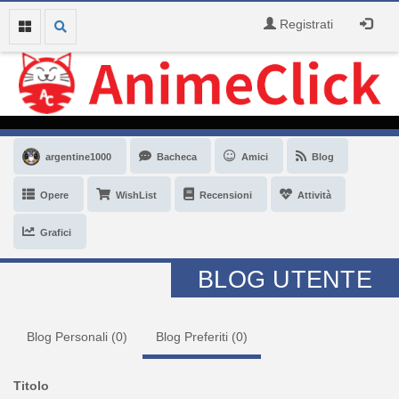
Registrati
argentine1000
Bacheca
Amici
Blog
Opere
WishList
Recensioni
Attività
Grafici
BLOG UTENTE
Blog Personali (
0
)
Blog Preferiti (
0
)
Titolo