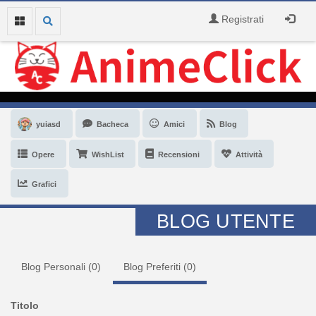
Registrati
yuiasd
Bacheca
Amici
Blog
Opere
WishList
Recensioni
Attività
Grafici
BLOG UTENTE
Blog Personali (
0
)
Blog Preferiti (
0
)
Titolo