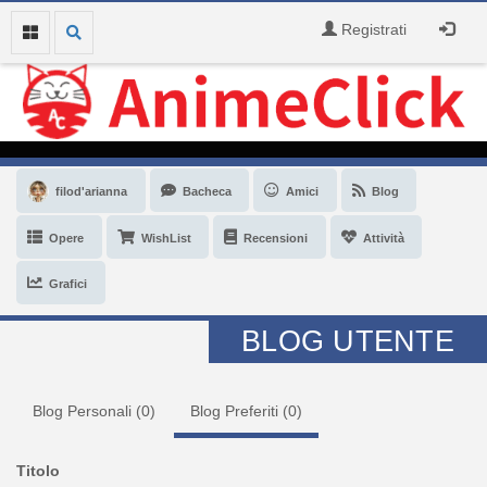
Registrati
filod'arianna
Bacheca
Amici
Blog
Opere
WishList
Recensioni
Attività
Grafici
BLOG UTENTE
Blog Personali (
0
)
Blog Preferiti (
0
)
Titolo