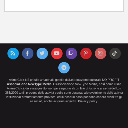
AnimeClick.it è un sito amatoriale gestito dall'associazione culturale NO PROFIT
Associazione NewType Media
. L'Associazione NewType Media, così come il sito
AnimeClick.it da essa gestito, non perseguono alcun fine di lucro, e ai sensi del L.n.
383/2000 tutti i proventi delle attività svolte sono destinati allo svolgimento delle attività
istituzionali statutariamente previste, ed in nessun caso possono essere divisi fra gli
associati, anche in forme indirette.
Privacy policy
.