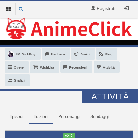
Registrati
FK_SickBoy
Bacheca
Amici
Blog
Opere
WishList
Recensioni
Attività
Grafici
ATTIVITÀ
Episodi
Edizioni
Personaggi
Sondaggi
0