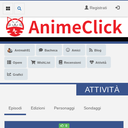
Registrati
Antreah91
Bacheca
Amici
Blog
Opere
WishList
Recensioni
Attività
Grafici
ATTIVITÀ
Episodi
Edizioni
Personaggi
Sondaggi
0