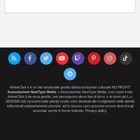
AnimeClick.it è un sito amatoriale gestito dall'associazione culturale NO PROFIT
Associazione NewType Media
. L'Associazione NewType Media, così come il sito
AnimeClick.it da essa gestito, non perseguono alcun fine di lucro, e ai sensi del L.n.
383/2000 tutti i proventi delle attività svolte sono destinati allo svolgimento delle attività
istituzionali statutariamente previste, ed in nessun caso possono essere divisi fra gli
associati, anche in forme indirette.
Privacy policy
.