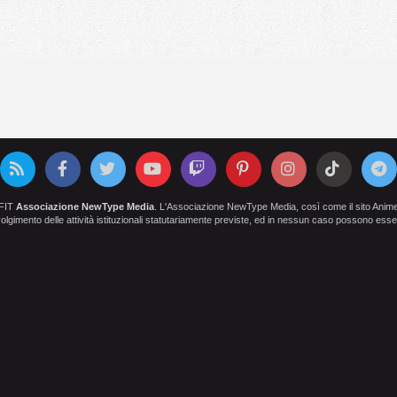
OFIT
Associazione NewType Media
. L'Associazione NewType Media, così come il sito AnimeCl
 svolgimento delle attività istituzionali statutariamente previste, ed in nessun caso possono esser