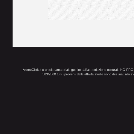
AnimeClick.it è un sito amatoriale gestito dall'associazione culturale NO PR
383/2000 tutti i proventi delle attività svolte sono destinati allo