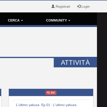
Registrati
Login
CERCA
COMMUNITY
ATTIVITÀ
80
L'ultimo yakuza Ep.01 : L'ultimo yakuza