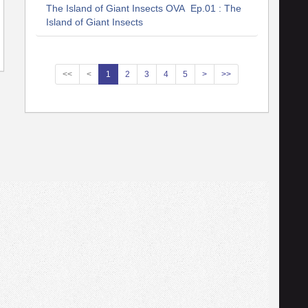
The Island of Giant Insects OVA Ep.01 : The
Island of Giant Insects
<<
<
1
2
3
4
5
>
>>