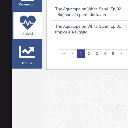
Recensioni
The Aquatope on White Sand Ep.02
: Bagnarsi fa parte del lavoro
The Aquatope on White Sand Ep.01 : Il
tropicale è fuggito
Attività
<<
<
1
2
3
4
5
>
Grafici