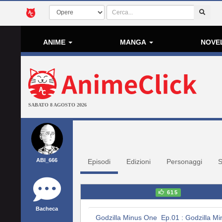
ANIME
MANGA
NOVE
SABATO 8 AGOSTO 2026
ABI_666
Episodi
Edizioni
Personaggi
S
615
Bacheca
Godzilla Minus One Ep.01 : Godzilla Mi