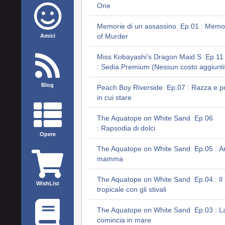
One
Memorie di un assassino Ep.01 : Memo
of Murder
Amici
Miss Kobayashi's Dragon Maid S Ep.11
: Sedia Premium (Nessun costo aggiunti
Blog
Peach Boy Riverside Ep.07 : Razza e p
in cui stare
The Aquatope on White Sand Ep.06
: Rapsodia di dolci
Opere
The Aquatope on White Sand Ep.05 : Ar
mamma
The Aquatope on White Sand Ep.04 : Il
WishList
tropicale con gli stivali
The Aquatope on White Sand Ep.03 : La
comincia in mare