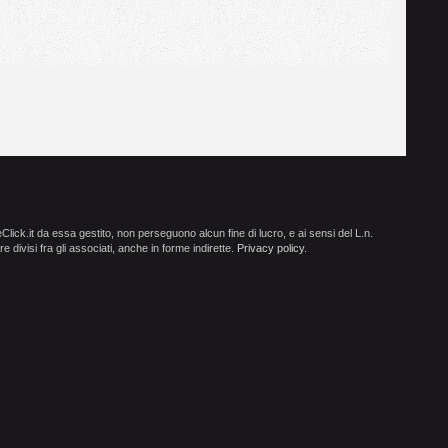
ick.it da essa gestito, non perseguono alcun fine di lucro, e ai sensi del L.n.
e divisi fra gli associati, anche in forme indirette.
Privacy policy
.