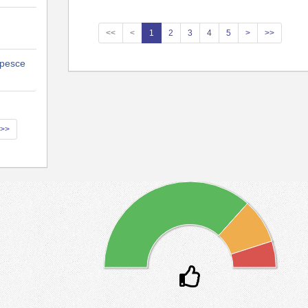
<<
<
1
2
3
4
5
>
>>
 pesce
>>