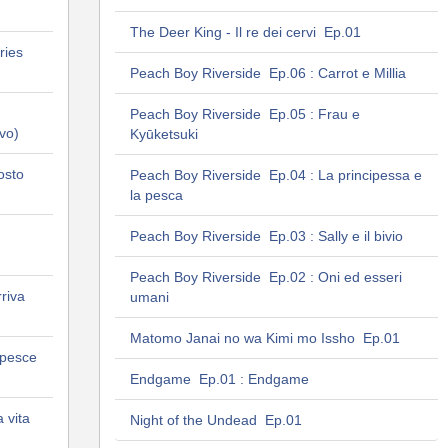
The Deer King - Il re dei cervi Ep.01
ries
Peach Boy Riverside Ep.06 : Carrot e Millia
Peach Boy Riverside Ep.05 : Frau e
vo)
Kyūketsuki
osto
Peach Boy Riverside Ep.04 : La principessa e
la pesca
Peach Boy Riverside Ep.03 : Sally e il bivio
Peach Boy Riverside Ep.02 : Oni ed esseri
riva
umani
Matomo Janai no wa Kimi mo Issho Ep.01
 pesce
Endgame Ep.01 : Endgame
 vita
Night of the Undead Ep.01