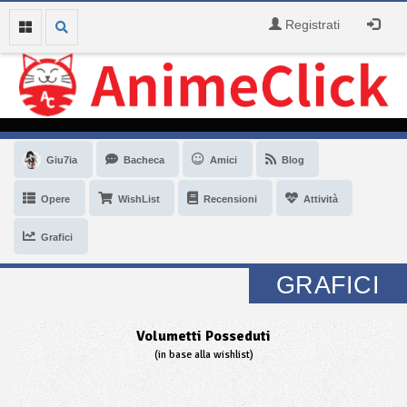
Registrati
Giu7ia
Bacheca
Amici
Blog
Opere
WishList
Recensioni
Attività
Grafici
GRAFICI
Volumetti Posseduti
(in base alla wishlist)