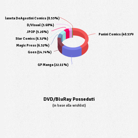
Planeta DeAgostini Comics (0.53%)
D/Visual (3.68%)
JPOP (5.26%)
Panini Comics (40.53%)
Star Comics (6.32%)
Magic Press (6.32%)
Goen (14.74%)
GP Manga (22.11%)
DVD/BluRay Posseduti
(in base alla wishlist)