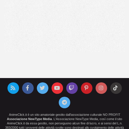
AnimeClick.it è un sito amatoriale gestito dall'associazione culturale NO PROFIT
Associazione NewType Media
. L'Associazione NewType Media, così come il sito
AnimeClick.it da essa gestito, non perseguono alcun fine di lucro, e ai sensi del L.n.
383/2000 tutti i proventi delle attività svolte sono destinati allo svolgimento delle attività