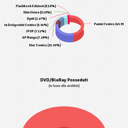
Flashbook Edizioni (0.16%)
Shin Vision (0.16%)
Dynit (2.27%)
Panini Comics (45.95%
aneta DeAgostini Comics (5.34%)
JPOP (7.12%)
GP Manga (7.28%)
Star Comics (31.55%)
DVD/BluRay Posseduti
(in base alla wishlist)