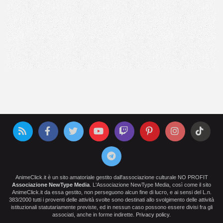
AnimeClick.it è un sito amatoriale gestito dall'associazione culturale NO PROFIT
Associazione NewType Media
. L'Associazione NewType Media, così come il sito
AnimeClick.it da essa gestito, non perseguono alcun fine di lucro, e ai sensi del L.n.
383/2000 tutti i proventi delle attività svolte sono destinati allo svolgimento delle attività
istituzionali statutariamente previste, ed in nessun caso possono essere divisi fra gli
associati, anche in forme indirette.
Privacy policy
.