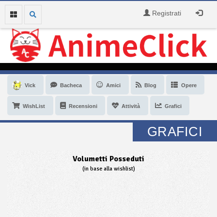
Registrati
Vick
Bacheca
Amici
Blog
Opere
WishList
Recensioni
Attività
Grafici
GRAFICI
Volumetti Posseduti
(in base alla wishlist)