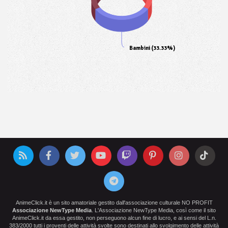
Bambini (33.33%)
AnimeClick.it è un sito amatoriale gestito dall'associazione culturale NO PROFIT
Associazione NewType Media
. L'Associazione NewType Media, così come il sito
AnimeClick.it da essa gestito, non perseguono alcun fine di lucro, e ai sensi del L.n.
383/2000 tutti i proventi delle attività svolte sono destinati allo svolgimento delle attività