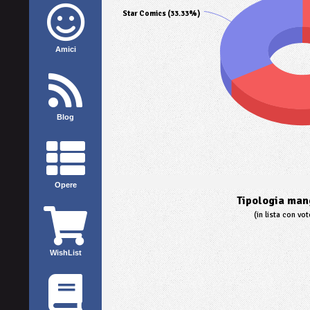
Star Comics (33.33%)
Amici
Blog
Opere
Tipologia mang
(in lista con vo
WishList