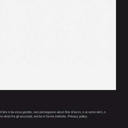
ick.it da essa gestito, non perseguono alcun fine di lucro, e ai sensi del L.n.
e divisi fra gli associati, anche in forme indirette.
Privacy policy
.