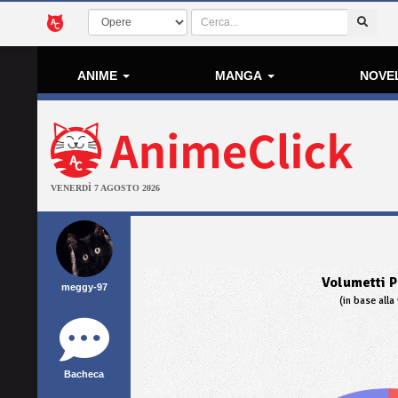
ANIME
MANGA
NOVE
VENERDÌ 7 AGOSTO 2026
Volumetti P
meggy-97
(in base alla 
Bacheca