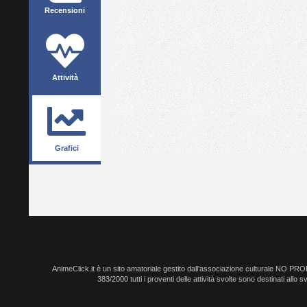
Recensioni
Attività
Grafici
AnimeClick.it è un sito amatoriale gestito dall'associazione culturale NO PR
383/2000 tutti i proventi delle attività svolte sono destinati allo