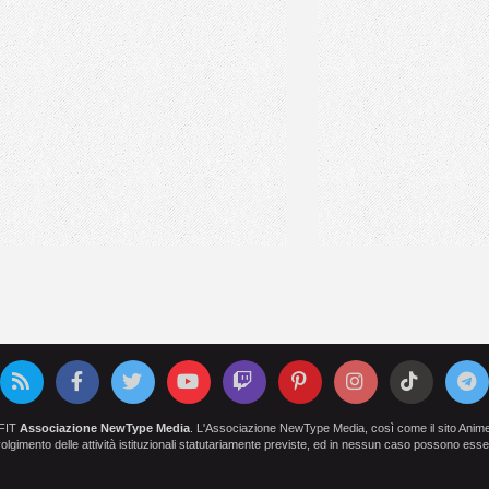
OFIT
Associazione NewType Media
. L'Associazione NewType Media, così come il sito AnimeCl
 svolgimento delle attività istituzionali statutariamente previste, ed in nessun caso possono esser