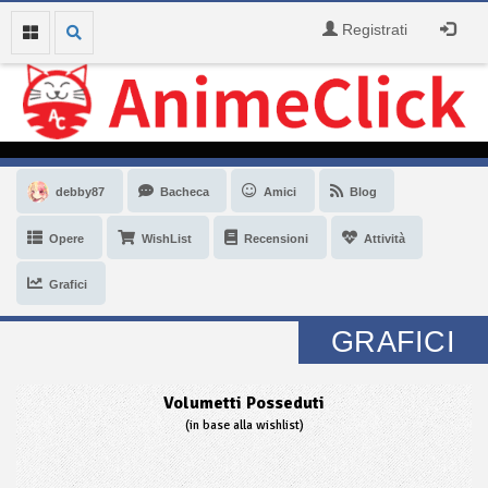
Registrati
debby87
Bacheca
Amici
Blog
Opere
WishList
Recensioni
Attività
Grafici
GRAFICI
Volumetti Posseduti
(in base alla wishlist)