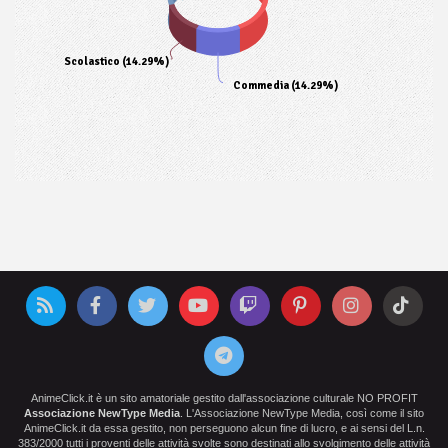
Scolastico (14.29%)
Commedia (14.29%)
AnimeClick.it è un sito amatoriale gestito dall'associazione culturale NO PROFIT
Associazione NewType Media
. L'Associazione NewType Media, così come il sito
AnimeClick.it da essa gestito, non perseguono alcun fine di lucro, e ai sensi del L.n.
383/2000 tutti i proventi delle attività svolte sono destinati allo svolgimento delle attività