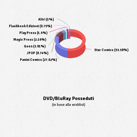
Altri (1%)
Flashbook Edizioni (0.75%)
Play Press (1.5%)
Magic Press (2.16%)
Goen (3.91%)
Star Comics (53.58%)
JPOP (8.74%)
Panini Comics (27.62%)
DVD/BluRay Posseduti
(in base alla wishlist)