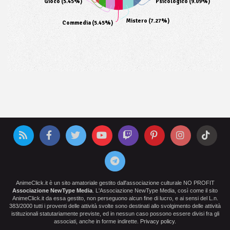
Gioco (5.45%)
Psicologico (9.09%)
Mistero (7.27%)
Commedia (5.45%)
AnimeClick.it è un sito amatoriale gestito dall'associazione culturale NO PROFIT
Associazione NewType Media
. L'Associazione NewType Media, così come il sito
AnimeClick.it da essa gestito, non perseguono alcun fine di lucro, e ai sensi del L.n.
383/2000 tutti i proventi delle attività svolte sono destinati allo svolgimento delle attività
istituzionali statutariamente previste, ed in nessun caso possono essere divisi fra gli
associati, anche in forme indirette.
Privacy policy
.