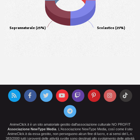
Soprannaturale (25%)
Scolastico (25%)
AnimeClick.it è un sito amatoriale gestito dall'associazione culturale NO PROFIT
Associazione NewType Media
. L'Associazione NewType Media, così come il sito
AnimeClick.it da essa gestito, non perseguono alcun fine di lucro, e ai sensi del L.n.
383/2000 tutti i proventi delle attività svolte sono destinati allo svolgimento delle attività