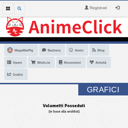
Registrati
MegaWarPig
Bacheca
Amici
Blog
Opere
WishList
Recensioni
Attività
Grafici
GRAFICI
Volumetti Posseduti
(in base alla wishlist)