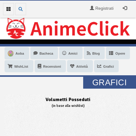
Registrati
Aoba
Bacheca
Amici
Blog
Opere
WishList
Recensioni
Attività
Grafici
GRAFICI
Volumetti Posseduti
(in base alla wishlist)