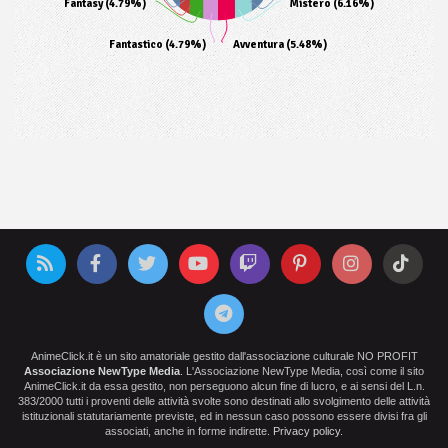
Fantasy (4.79%)
Mistero (6.16%)
Fantastico (4.79%)
Avventura (5.48%)
AnimeClick.it è un sito amatoriale gestito dall'associazione culturale NO PROFIT
Associazione NewType Media
. L'Associazione NewType Media, così come il sito
AnimeClick.it da essa gestito, non perseguono alcun fine di lucro, e ai sensi del L.n.
383/2000 tutti i proventi delle attività svolte sono destinati allo svolgimento delle attività
istituzionali statutariamente previste, ed in nessun caso possono essere divisi fra gli
associati, anche in forme indirette.
Privacy policy
.