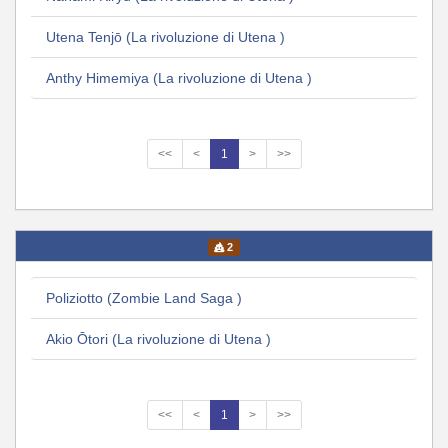
Utena Tenjō (La rivoluzione di Utena )
Anthy Himemiya (La rivoluzione di Utena )
<<
<
1
>
>>
2
Poliziotto (Zombie Land Saga )
Akio Ōtori (La rivoluzione di Utena )
<<
<
1
>
>>