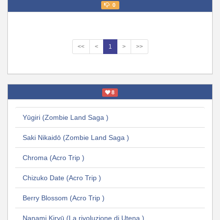
0
<<
<
1
>
>>
8
Yūgiri (Zombie Land Saga )
Saki Nikaidō (Zombie Land Saga )
Chroma (Acro Trip )
Chizuko Date (Acro Trip )
Berry Blossom (Acro Trip )
Nanami Kiryū (La rivoluzione di Utena )