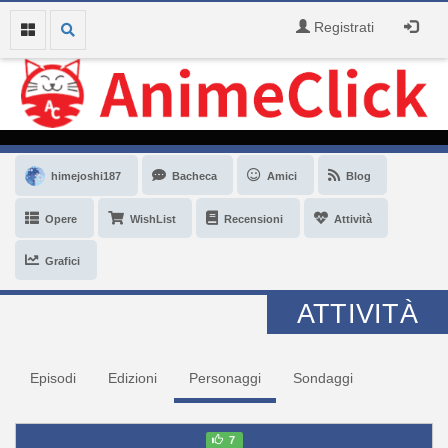
Registrati
himejoshi187
Bacheca
Amici
Blog
Opere
WishList
Recensioni
Attività
Grafici
ATTIVITÀ
Episodi
Edizioni
Personaggi
Sondaggi
7