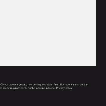
ick.it da essa gestito, non perseguono alcun fine di lucro, e ai sensi del L.n.
e divisi fra gli associati, anche in forme indirette.
Privacy policy
.