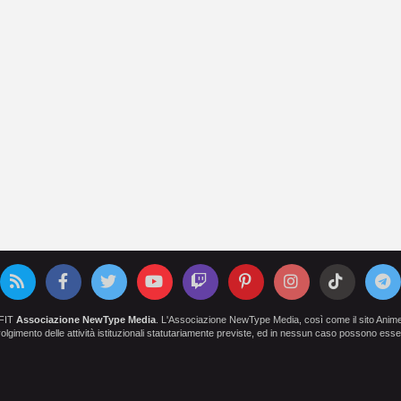
OFIT
Associazione NewType Media
. L'Associazione NewType Media, così come il sito AnimeCl
 svolgimento delle attività istituzionali statutariamente previste, ed in nessun caso possono esser