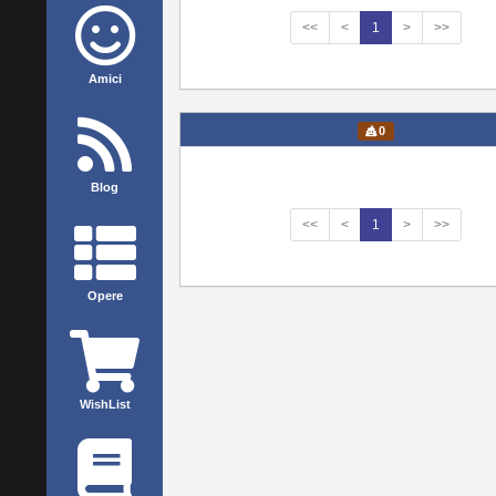
<<
<
1
>
>>
Amici
0
Blog
<<
<
1
>
>>
Opere
WishList