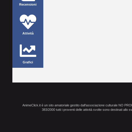
Recensioni
Attività
Grafici
AnimeClick.it è un sito amatoriale gestito dall'associazione culturale NO PR
383/2000 tutti i proventi delle attività svolte sono destinati allo