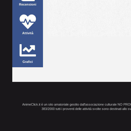
Recensioni
Attività
Grafici
AnimeClick.it è un sito amatoriale gestito dall'associazione culturale NO PR
383/2000 tutti i proventi delle attività svolte sono destinati allo