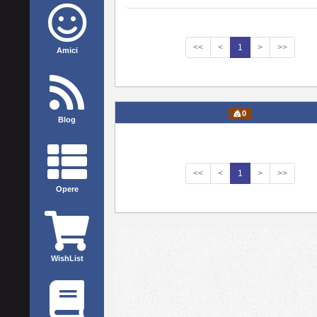
<<
<
1
>
>>
Amici
0
Blog
<<
<
1
>
>>
Opere
WishList