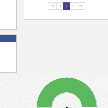
<<
<
1
>
>>