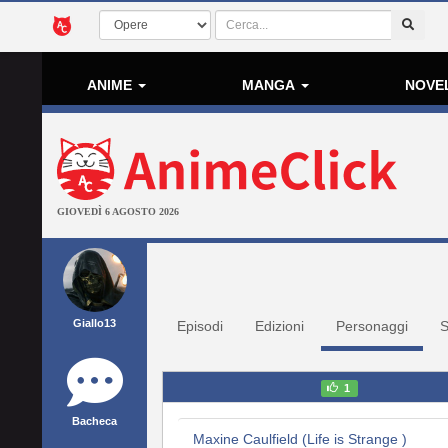
ANIME
MANGA
NOVE
GIOVEDÌ 6 AGOSTO 2026
Giallo13
Episodi
Edizioni
Personaggi
S
1
Bacheca
Maxine Caulfield (Life is Strange )