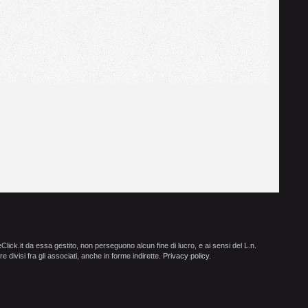
ick.it da essa gestito, non perseguono alcun fine di lucro, e ai sensi del L.n.
e divisi fra gli associati, anche in forme indirette.
Privacy policy
.