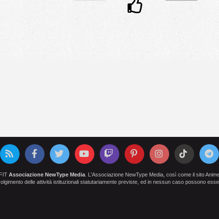
OFIT
Associazione NewType Media
. L'Associazione NewType Media, così come il sito AnimeCl
 svolgimento delle attività istituzionali statutariamente previste, ed in nessun caso possono esser