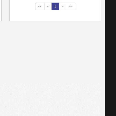
<<
<
1
>
>>