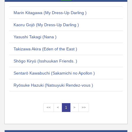
Marin Kitagawa (My Dress-Up Darling )
Kaoru Gojō (My Dress-Up Darling )
Yasushi Takagi (Nana )
Takizawa Akira (Eden of the East )
Shōgo Kiryū (Isshuukan Friends. )
Sentarō Kawabuchi (Sakamichi no Apollon )
Ryōsuke Hazuki (Natsuyuki Rendez-vous )
<<
<
1
>
>>