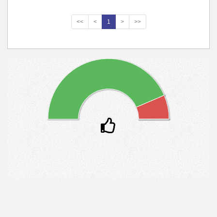
<<
<
1
>
>>