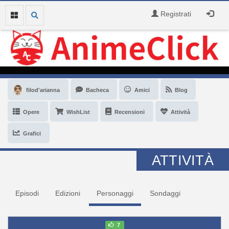
Registrati
filod'arianna
Bacheca
Amici
Blog
Opere
WishList
Recensioni
Attività
Grafici
ATTIVITÀ
Episodi
Edizioni
Personaggi
Sondaggi
7