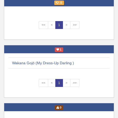
0
<<
<
1
>
>>
1
Wakana Gojō (My Dress-Up Darling )
<<
<
1
>
>>
0