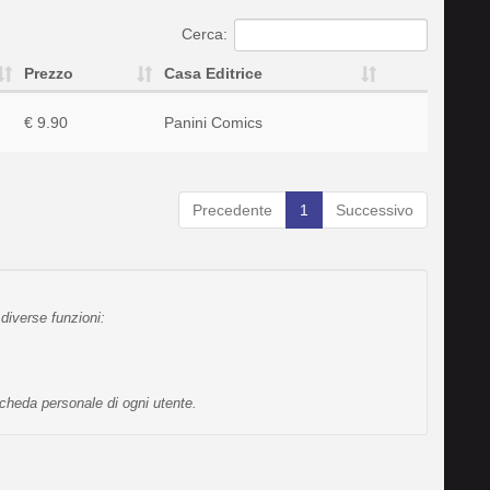
Cerca:
Prezzo
Casa Editrice
€ 9.90
Panini Comics
Precedente
1
Successivo
diverse funzioni:
scheda personale di ogni utente.