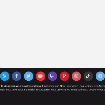
OFIT
Associazione NewType Media
. L'Associazione NewType Media, così come il sito AnimeCl
 svolgimento delle attività istituzionali statutariamente previste, ed in nessun caso possono esser