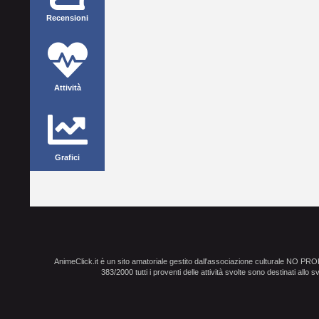
Recensioni
Attività
Grafici
AnimeClick.it è un sito amatoriale gestito dall'associazione culturale NO PR
383/2000 tutti i proventi delle attività svolte sono destinati allo