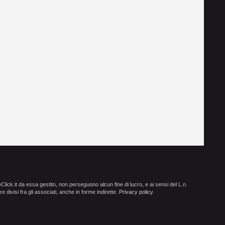
ick.it da essa gestito, non perseguono alcun fine di lucro, e ai sensi del L.n.
e divisi fra gli associati, anche in forme indirette.
Privacy policy
.