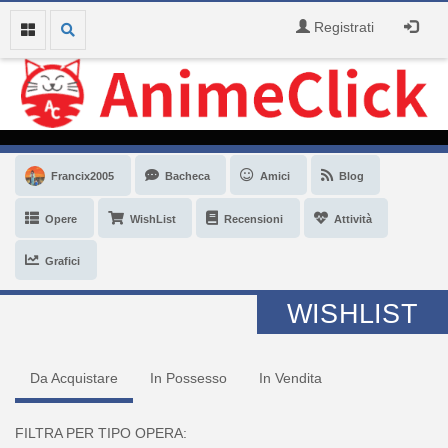
Registrati
Francix2005
Bacheca
Amici
Blog
Opere
WishList
Recensioni
Attività
Grafici
WISHLIST
Da Acquistare
In Possesso
In Vendita
FILTRA PER TIPO OPERA: