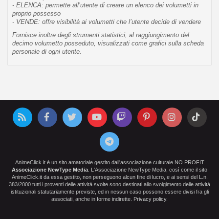
- ELENCA: permette all’utente di creare un elenco dei volumetti in
proprio possesso
- VENDE: offre visibilità ai volumetti che l’utente decide di vendere
Fornisce inoltre degli strumenti statistici, al raggiungimento del
decimo volumetto posseduto, visualizzati come grafici sulla scheda
personale di ogni utente.
AnimeClick.it è un sito amatoriale gestito dall'associazione culturale NO PROFIT
Associazione NewType Media
. L'Associazione NewType Media, così come il sito
AnimeClick.it da essa gestito, non perseguono alcun fine di lucro, e ai sensi del L.n.
383/2000 tutti i proventi delle attività svolte sono destinati allo svolgimento delle attività
istituzionali statutariamente previste, ed in nessun caso possono essere divisi fra gli
associati, anche in forme indirette.
Privacy policy
.