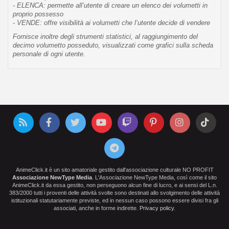
- ELENCA: permette all’utente di creare un elenco dei volumetti in
proprio possesso
- VENDE: offre visibilità ai volumetti che l’utente decide di vendere
Fornisce inoltre degli strumenti statistici, al raggiungimento del
decimo volumetto posseduto, visualizzati come grafici sulla scheda
personale di ogni utente.
AnimeClick.it è un sito amatoriale gestito dall'associazione culturale NO PROFIT
Associazione NewType Media
. L'Associazione NewType Media, così come il sito
AnimeClick.it da essa gestito, non perseguono alcun fine di lucro, e ai sensi del L.n.
383/2000 tutti i proventi delle attività svolte sono destinati allo svolgimento delle attività
istituzionali statutariamente previste, ed in nessun caso possono essere divisi fra gli
associati, anche in forme indirette.
Privacy policy
.