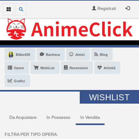
Registrati
Bilbo420
Bacheca
Amici
Blog
Opere
WishList
Recensioni
Attività
Grafici
WISHLIST
Da Acquistare
In Possesso
In Vendita
FILTRA PER TIPO OPERA: