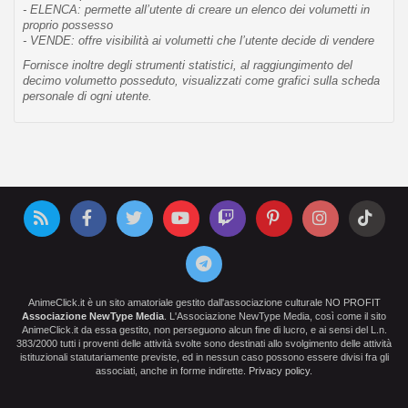
- ELENCA: permette all’utente di creare un elenco dei volumetti in
proprio possesso
- VENDE: offre visibilità ai volumetti che l’utente decide di vendere
Fornisce inoltre degli strumenti statistici, al raggiungimento del
decimo volumetto posseduto, visualizzati come grafici sulla scheda
personale di ogni utente.
AnimeClick.it è un sito amatoriale gestito dall'associazione culturale NO PROFIT
Associazione NewType Media
. L'Associazione NewType Media, così come il sito
AnimeClick.it da essa gestito, non perseguono alcun fine di lucro, e ai sensi del L.n.
383/2000 tutti i proventi delle attività svolte sono destinati allo svolgimento delle attività
istituzionali statutariamente previste, ed in nessun caso possono essere divisi fra gli
associati, anche in forme indirette.
Privacy policy
.