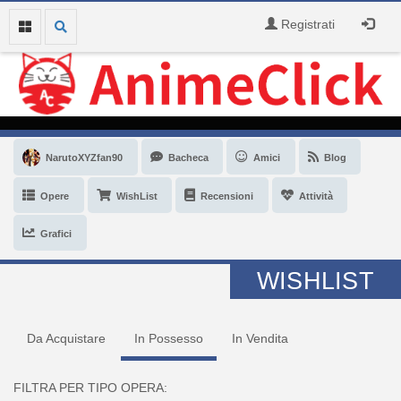
Registrati
NarutoXYZfan90
Bacheca
Amici
Blog
Opere
WishList
Recensioni
Attività
Grafici
WISHLIST
Da Acquistare
In Possesso
In Vendita
FILTRA PER TIPO OPERA: