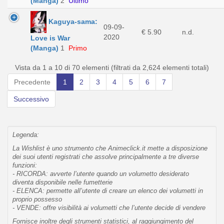
(Manga)
2
Ultimo
Kaguya-sama:
09-09-
€ 5.90
n.d.
2020
Love is War
(Manga)
1
Primo
Vista da 1 a 10 di 70 elementi (filtrati da 2,624 elementi totali)
Precedente
1
2
3
4
5
6
7
Successivo
Legenda:
La Wishlist è uno strumento che Animeclick.it mette a disposizione
dei suoi utenti registrati che assolve principalmente a tre diverse
funzioni:
- RICORDA: avverte l’utente quando un volumetto desiderato
diventa disponibile nelle fumetterie
- ELENCA: permette all’utente di creare un elenco dei volumetti in
proprio possesso
- VENDE: offre visibilità ai volumetti che l’utente decide di vendere
Fornisce inoltre degli strumenti statistici, al raggiungimento del