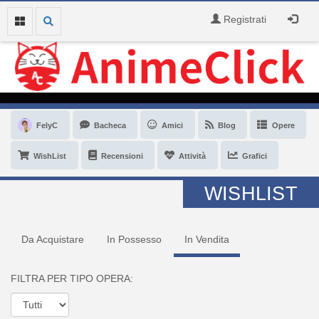
Registrati
FelyC
Bacheca
Amici
Blog
Opere
WishList
Recensioni
Attività
Grafici
WISHLIST
Da Acquistare
In Possesso
In Vendita
FILTRA PER TIPO OPERA: