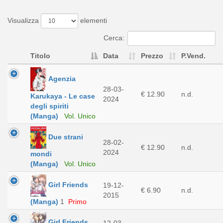
Visualizza
elementi
Cerca:
Titolo
Data
Prezzo
P.Vend.
Agenzia
28-03-
€ 12.90
n.d.
Karukaya - Le case
2024
degli spiriti
(Manga)
Vol. Unico
Due strani
28-02-
€ 12.90
n.d.
2024
mondi
(Manga)
Vol. Unico
Girl Friends
19-12-
€ 6.90
n.d.
2015
(Manga)
1
Primo
Girl Friends
12-03-