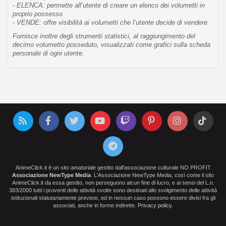
- ELENCA: permette all’utente di creare un elenco dei volumetti in
proprio possesso
- VENDE: offre visibilità ai volumetti che l’utente decide di vendere
Fornisce inoltre degli strumenti statistici, al raggiungimento del
decimo volumetto posseduto, visualizzati come grafici sulla scheda
personale di ogni utente.
AnimeClick.it è un sito amatoriale gestito dall'associazione culturale NO PROFIT
Associazione NewType Media
. L'Associazione NewType Media, così come il sito
AnimeClick.it da essa gestito, non perseguono alcun fine di lucro, e ai sensi del L.n.
383/2000 tutti i proventi delle attività svolte sono destinati allo svolgimento delle attività
istituzionali statutariamente previste, ed in nessun caso possono essere divisi fra gli
associati, anche in forme indirette.
Privacy policy
.