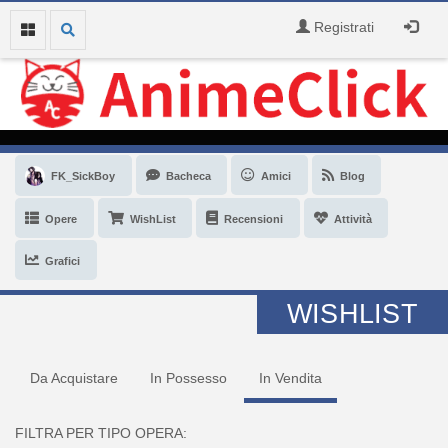
Registrati
FK_SickBoy
Bacheca
Amici
Blog
Opere
WishList
Recensioni
Attività
Grafici
WISHLIST
Da Acquistare
In Possesso
In Vendita
FILTRA PER TIPO OPERA: