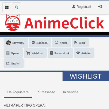
Registrati
Slayfer09
Bacheca
Amici
Blog
Opere
WishList
Recensioni
Attività
Grafici
WISHLIST
Da Acquistare
In Possesso
In Vendita
FILTRA PER TIPO OPERA: