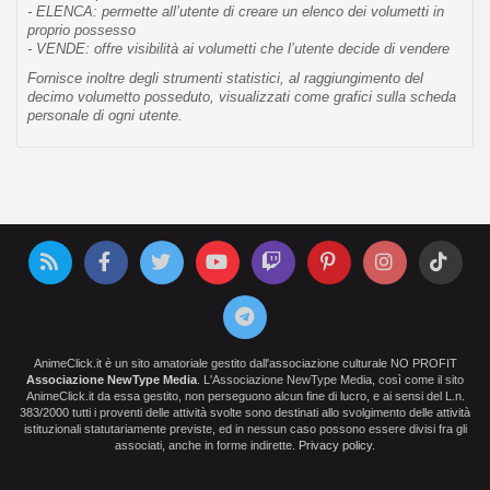
- ELENCA: permette all’utente di creare un elenco dei volumetti in
proprio possesso
- VENDE: offre visibilità ai volumetti che l’utente decide di vendere
Fornisce inoltre degli strumenti statistici, al raggiungimento del
decimo volumetto posseduto, visualizzati come grafici sulla scheda
personale di ogni utente.
AnimeClick.it è un sito amatoriale gestito dall'associazione culturale NO PROFIT
Associazione NewType Media
. L'Associazione NewType Media, così come il sito
AnimeClick.it da essa gestito, non perseguono alcun fine di lucro, e ai sensi del L.n.
383/2000 tutti i proventi delle attività svolte sono destinati allo svolgimento delle attività
istituzionali statutariamente previste, ed in nessun caso possono essere divisi fra gli
associati, anche in forme indirette.
Privacy policy
.