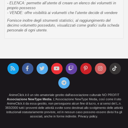
- ELENCA: permette all’utente di creare un elenco dei volumetti in
proprio possesso
- VENDE: offre visibilità ai volumetti che l’utente decide di vendere
Fornisce inoltre degli strumenti statistici, al raggiungimento del
decimo volumetto posseduto, visualizzati come grafici sulla scheda
personale di ogni utente.
AnimeClick.it è un sito amatoriale gestito dall'associazione culturale NO PROFIT
Associazione NewType Media
. L'Associazione NewType Media, così come il sito
AnimeClick.it da essa gestito, non perseguono alcun fine di lucro, e ai sensi del L.n.
383/2000 tutti i proventi delle attività svolte sono destinati allo svolgimento delle attività
istituzionali statutariamente previste, ed in nessun caso possono essere divisi fra gli
associati, anche in forme indirette.
Privacy policy
.