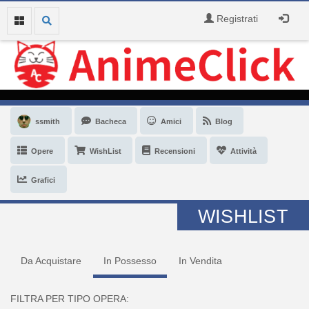
Registrati
ssmith
Bacheca
Amici
Blog
Opere
WishList
Recensioni
Attività
Grafici
WISHLIST
Da Acquistare
In Possesso
In Vendita
FILTRA PER TIPO OPERA: