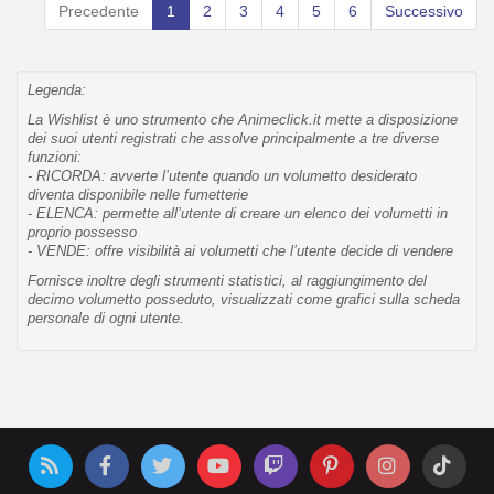
Precedente
1
2
3
4
5
6
Successivo
Legenda:
La Wishlist è uno strumento che Animeclick.it mette a disposizione
dei suoi utenti registrati che assolve principalmente a tre diverse
funzioni:
- RICORDA: avverte l’utente quando un volumetto desiderato
diventa disponibile nelle fumetterie
- ELENCA: permette all’utente di creare un elenco dei volumetti in
proprio possesso
- VENDE: offre visibilità ai volumetti che l’utente decide di vendere
Fornisce inoltre degli strumenti statistici, al raggiungimento del
decimo volumetto posseduto, visualizzati come grafici sulla scheda
personale di ogni utente.