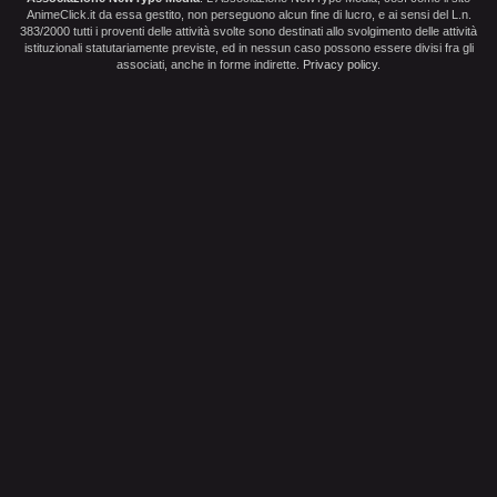
AnimeClick.it da essa gestito, non perseguono alcun fine di lucro, e ai sensi del L.n.
383/2000 tutti i proventi delle attività svolte sono destinati allo svolgimento delle attività
istituzionali statutariamente previste, ed in nessun caso possono essere divisi fra gli
associati, anche in forme indirette.
Privacy policy
.