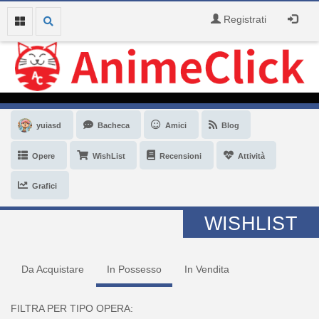
Registrati
yuiasd
Bacheca
Amici
Blog
Opere
WishList
Recensioni
Attività
Grafici
WISHLIST
Da Acquistare
In Possesso
In Vendita
FILTRA PER TIPO OPERA: