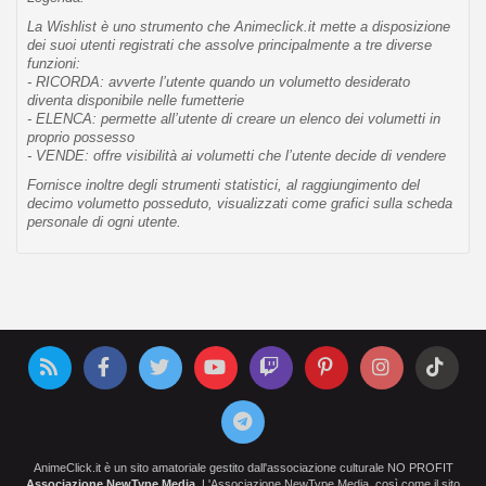
La Wishlist è uno strumento che Animeclick.it mette a disposizione
dei suoi utenti registrati che assolve principalmente a tre diverse
funzioni:
- RICORDA: avverte l’utente quando un volumetto desiderato
diventa disponibile nelle fumetterie
- ELENCA: permette all’utente di creare un elenco dei volumetti in
proprio possesso
- VENDE: offre visibilità ai volumetti che l’utente decide di vendere
Fornisce inoltre degli strumenti statistici, al raggiungimento del
decimo volumetto posseduto, visualizzati come grafici sulla scheda
personale di ogni utente.
AnimeClick.it è un sito amatoriale gestito dall'associazione culturale NO PROFIT
Associazione NewType Media
. L'Associazione NewType Media, così come il sito