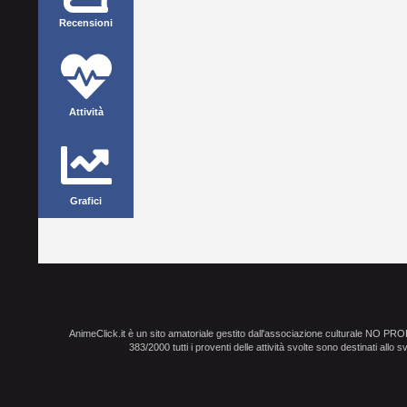
Recensioni
Attività
Grafici
AnimeClick.it è un sito amatoriale gestito dall'associazione culturale NO PR
383/2000 tutti i proventi delle attività svolte sono destinati allo