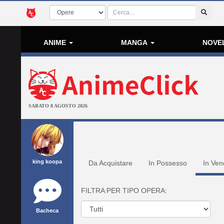
ANIME
MANGA
NOVE
SABATO 8 AGOSTO 2026
king koopa
Da Acquistare
In Possesso
In Ven
FILTRA PER TIPO OPERA:
Bacheca