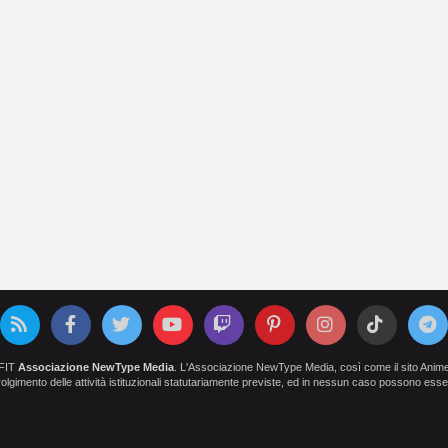
OFIT
Associazione NewType Media
. L'Associazione NewType Media, così come il sito AnimeCl
 svolgimento delle attività istituzionali statutariamente previste, ed in nessun caso possono esser