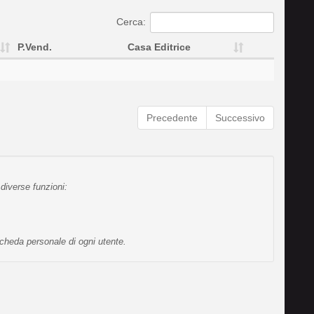
Cerca:
P.Vend.
Casa Editrice
Precedente
Successivo
diverse funzioni:
scheda personale di ogni utente.