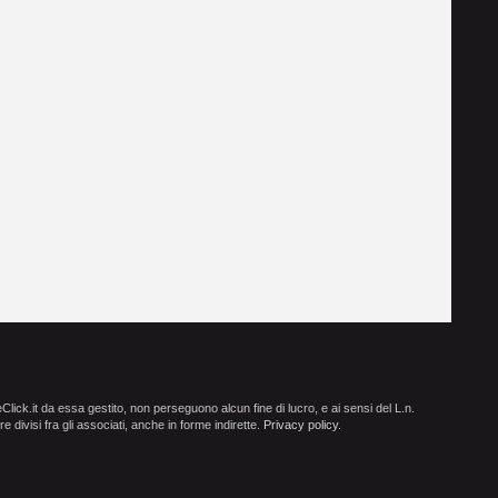
ick.it da essa gestito, non perseguono alcun fine di lucro, e ai sensi del L.n.
e divisi fra gli associati, anche in forme indirette.
Privacy policy
.