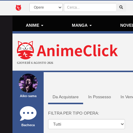
ANIME
MANGA
NOVE
GIOVEDÌ 6 AGOSTO 2026
Aiko-sama
Da Acquistare
In Possesso
In Ven
FILTRA PER TIPO OPERA:
Bacheca