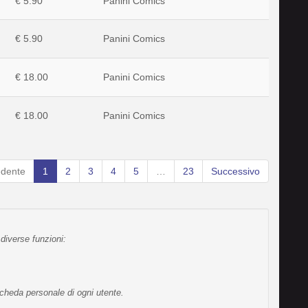
€ 5.90
Panini Comics
€ 5.90
Panini Comics
€ 18.00
Panini Comics
€ 18.00
Panini Comics
edente
1
2
3
4
5
…
23
Successivo
diverse funzioni:
scheda personale di ogni utente.