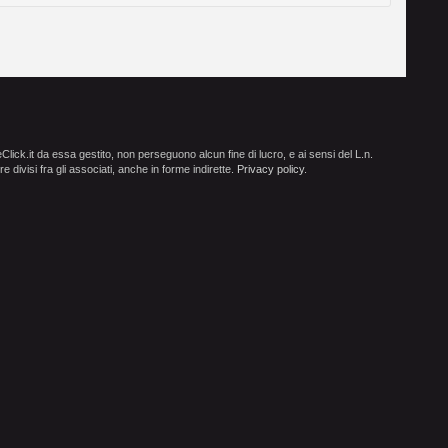
ick.it da essa gestito, non perseguono alcun fine di lucro, e ai sensi del L.n.
e divisi fra gli associati, anche in forme indirette.
Privacy policy
.