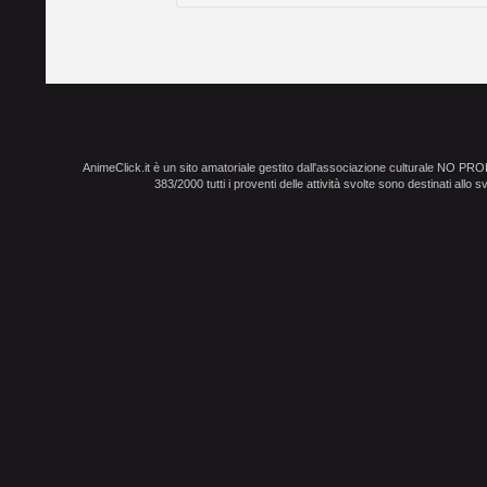
AnimeClick.it è un sito amatoriale gestito dall'associazione culturale NO PR
383/2000 tutti i proventi delle attività svolte sono destinati allo