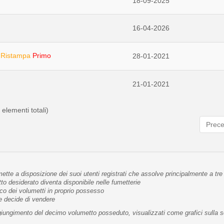
18-09-2025
16-04-2026
 Ristampa
Primo
28-01-2021
21-01-2021
 elementi totali)
Prec
tte a disposizione dei suoi utenti registrati che assolve principalmente a tre 
 desiderato diventa disponibile nelle fumetterie
co dei volumetti in proprio possesso
te decide di vendere
raggiungimento del decimo volumetto posseduto, visualizzati come grafici sulla 