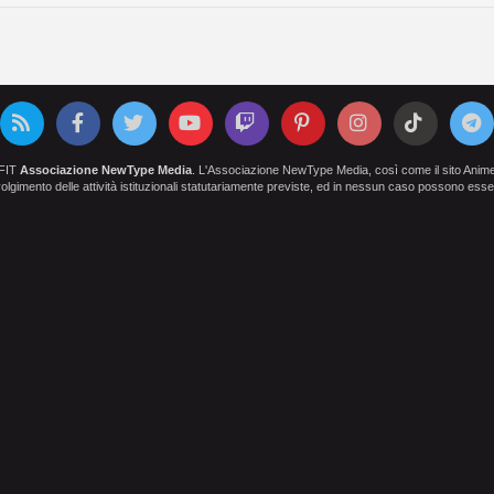
OFIT
Associazione NewType Media
. L'Associazione NewType Media, così come il sito AnimeCl
 svolgimento delle attività istituzionali statutariamente previste, ed in nessun caso possono esser