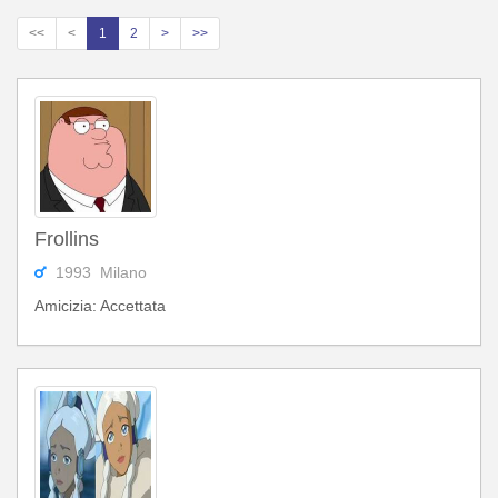
<<
<
1
2
>
>>
Frollins
1993 Milano
Amicizia: Accettata