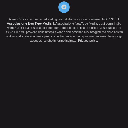
AnimeClick.it è un sito amatoriale gestito dall'associazione culturale NO PROFIT
Associazione NewType Media
. L'Associazione NewType Media, così come il sito
AnimeClick.it da essa gestito, non perseguono alcun fine di lucro, e ai sensi del L.n.
383/2000 tutti i proventi delle attività svolte sono destinati allo svolgimento delle attività
istituzionali statutariamente previste, ed in nessun caso possono essere divisi fra gli
associati, anche in forme indirette.
Privacy policy
.