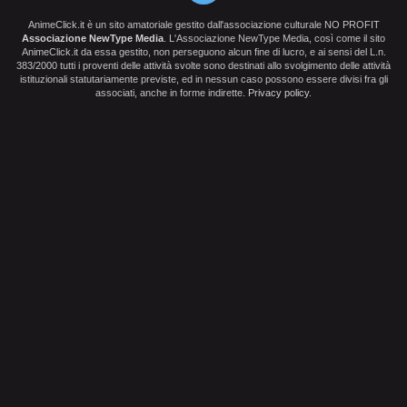
AnimeClick.it è un sito amatoriale gestito dall'associazione culturale NO PROFIT
Associazione NewType Media
. L'Associazione NewType Media, così come il sito
AnimeClick.it da essa gestito, non perseguono alcun fine di lucro, e ai sensi del L.n.
383/2000 tutti i proventi delle attività svolte sono destinati allo svolgimento delle attività
istituzionali statutariamente previste, ed in nessun caso possono essere divisi fra gli
associati, anche in forme indirette.
Privacy policy
.