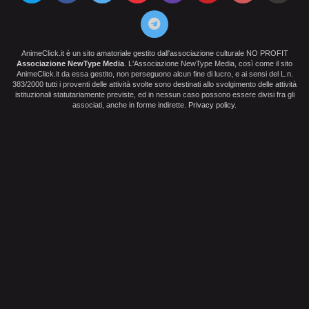
AnimeClick.it è un sito amatoriale gestito dall'associazione culturale NO PROFIT
Associazione NewType Media
. L'Associazione NewType Media, così come il sito
AnimeClick.it da essa gestito, non perseguono alcun fine di lucro, e ai sensi del L.n.
383/2000 tutti i proventi delle attività svolte sono destinati allo svolgimento delle attività
istituzionali statutariamente previste, ed in nessun caso possono essere divisi fra gli
associati, anche in forme indirette.
Privacy policy
.