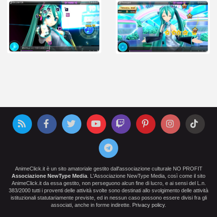
AnimeClick.it è un sito amatoriale gestito dall'associazione culturale NO PROFIT
Associazione NewType Media
. L'Associazione NewType Media, così come il sito
AnimeClick.it da essa gestito, non perseguono alcun fine di lucro, e ai sensi del L.n.
383/2000 tutti i proventi delle attività svolte sono destinati allo svolgimento delle attività
istituzionali statutariamente previste, ed in nessun caso possono essere divisi fra gli
associati, anche in forme indirette.
Privacy policy
.