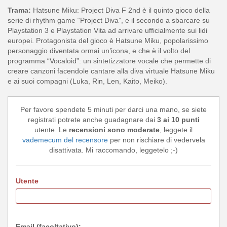
Trama:
Hatsune Miku: Project Diva F 2nd è il quinto gioco della
serie di rhythm game “Project Diva”, e il secondo a sbarcare su
Playstation 3 e Playstation Vita ad arrivare ufficialmente sui lidi
europei. Protagonista del gioco è Hatsune Miku, popolarissimo
personaggio diventata ormai un’icona, e che è il volto del
programma “Vocaloid”: un sintetizzatore vocale che permette di
creare canzoni facendole cantare alla diva virtuale Hatsune Miku
e ai suoi compagni (Luka, Rin, Len, Kaito, Meiko).
Per favore spendete 5 minuti per darci una mano, se siete
registrati potrete anche guadagnare dai
3 ai 10 punti
utente. Le
recensioni sono moderate
, leggete il
vademecum del recensore
per non rischiare di vedervela
disattivata. Mi raccomando, leggetelo ;-)
Utente
Email (facoltativo):