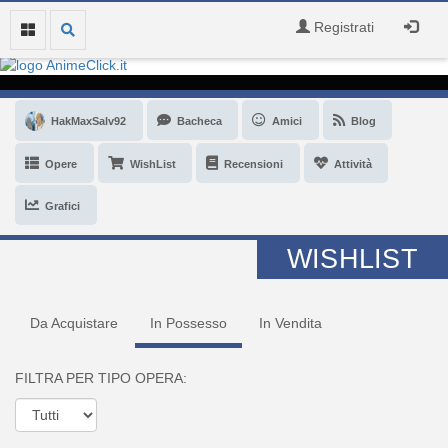
Registrati
HakMaxSalv92
Bacheca
Amici
Blog
Opere
WishList
Recensioni
Attività
Grafici
WISHLIST
Da Acquistare
In Possesso
In Vendita
FILTRA PER TIPO OPERA: