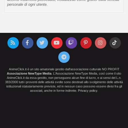
personale di ogni utente.
AnimeClick.it è un sito amatoriale gestito dall'associazione culturale NO PROFIT
Associazione NewType Media
. L'Associazione NewType Media, così come il sito
AnimeClick.it da essa gestito, non perseguono alcun fine di lucro, e ai sensi del L.n.
383/2000 tutti i proventi delle attività svolte sono destinati allo svolgimento delle attività
istituzionali statutariamente previste, ed in nessun caso possono essere divisi fra gli
associati, anche in forme indirette.
Privacy policy
.