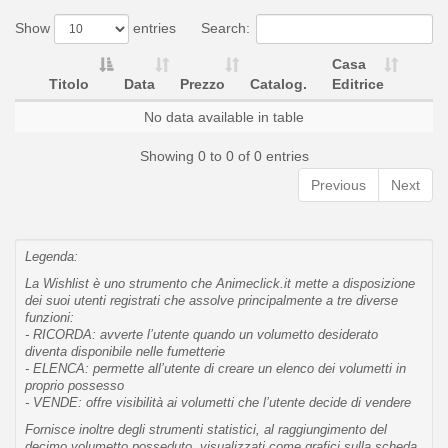
Show
entries
Search:
Casa
Titolo
Data
Prezzo
Catalog.
Editrice
No data available in table
Showing 0 to 0 of 0 entries
Previous
Next
Legenda:
La Wishlist è uno strumento che Animeclick.it mette a disposizione
dei suoi utenti registrati che assolve principalmente a tre diverse
funzioni:
- RICORDA: avverte l’utente quando un volumetto desiderato
diventa disponibile nelle fumetterie
- ELENCA: permette all’utente di creare un elenco dei volumetti in
proprio possesso
- VENDE: offre visibilità ai volumetti che l’utente decide di vendere
Fornisce inoltre degli strumenti statistici, al raggiungimento del
decimo volumetto posseduto, visualizzati come grafici sulla scheda