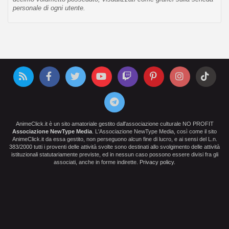
personale di ogni utente.
AnimeClick.it è un sito amatoriale gestito dall'associazione culturale NO PROFIT
Associazione NewType Media
. L'Associazione NewType Media, così come il sito
AnimeClick.it da essa gestito, non perseguono alcun fine di lucro, e ai sensi del L.n.
383/2000 tutti i proventi delle attività svolte sono destinati allo svolgimento delle attività
istituzionali statutariamente previste, ed in nessun caso possono essere divisi fra gli
associati, anche in forme indirette.
Privacy policy
.