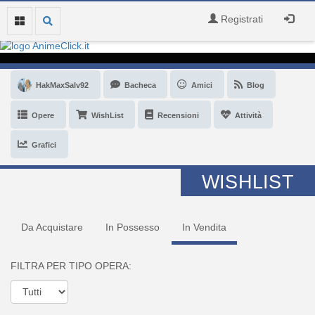
Registrati
HakMaxSalv92
Bacheca
Amici
Blog
Opere
WishList
Recensioni
Attività
Grafici
WISHLIST
Da Acquistare
In Possesso
In Vendita
FILTRA PER TIPO OPERA: