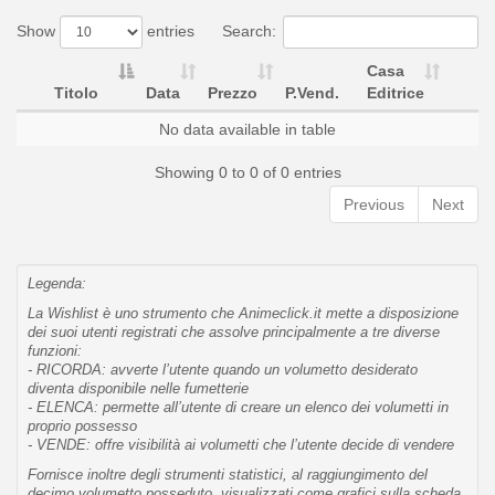
Show
entries
Search:
Casa
Titolo
Data
Prezzo
P.Vend.
Editrice
No data available in table
Showing 0 to 0 of 0 entries
Previous
Next
Legenda:
La Wishlist è uno strumento che Animeclick.it mette a disposizione
dei suoi utenti registrati che assolve principalmente a tre diverse
funzioni:
- RICORDA: avverte l’utente quando un volumetto desiderato
diventa disponibile nelle fumetterie
- ELENCA: permette all’utente di creare un elenco dei volumetti in
proprio possesso
- VENDE: offre visibilità ai volumetti che l’utente decide di vendere
Fornisce inoltre degli strumenti statistici, al raggiungimento del
decimo volumetto posseduto, visualizzati come grafici sulla scheda