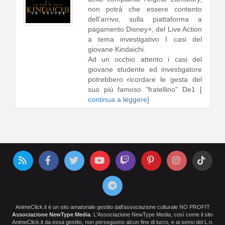
non potrà che essere contento
dell’arrivo, sulla piattaforma a
pagamento Disney+, del Live Action
a tema investigativo I casi del
giovane Kindaichi.
Ad un occhio attento i casi del
giovane studente ed investigatore
potrebbero ricordare le gesta del
suo più famoso "fratellino" De1 [
continua a leggere
]
AnimeClick.it è un sito amatoriale gestito dall'associazione culturale NO PROFIT
Associazione NewType Media
. L'Associazione NewType Media, così come il sito
AnimeClick.it da essa gestito, non perseguono alcun fine di lucro, e ai sensi del L.n.