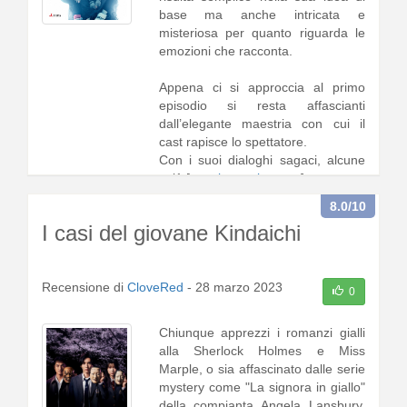
base ma anche intricata e
misteriosa per quanto riguarda le
emozioni che racconta.
Appena ci si approccia al primo
episodio si resta affascianti
dall’elegante maestria con cui il
cast rapisce lo spettatore.
Con i suoi dialoghi sagaci, alcune
vol1 [
continua a leggere
]
8.0
/10
I casi del giovane Kindaichi
Recensione di
CloveRed
-
28 marzo 2023
0
Chiunque apprezzi i romanzi gialli
alla Sherlock Holmes e Miss
Marple, o sia affascinato dalle serie
mystery come "La signora in giallo"
della compianta Angela Lansbury,