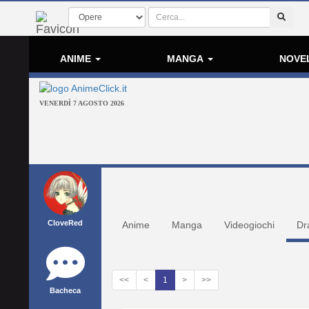
ANIME
MANGA
NOVE
VENERDÌ 7 AGOSTO 2026
CloveRed
Anime
Manga
Videogiochi
Dr
<<
<
1
>
>>
Bacheca