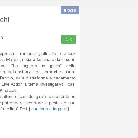
8.0
/10
chi
23
0
prezzi i romanzi gialli alla Sherlock
s Marple, o sia affascinato dalle serie
ome "La signora in giallo" della
ngela Lansbury, non potrà che essere
l’arrivo, sulla piattaforma a pagamento
 Live Action a tema investigativo I casi
Kindaichi.
 attento i casi del giovane studente ed
e potrebbero ricordare le gesta del suo
fratellino" De1 [
continua a leggere
]