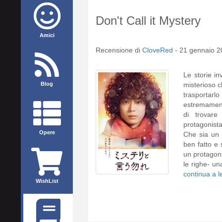
Don't Call it Mystery
Amici
Recensione di
CloveRed
-
21 gennaio 2
Le storie i
Blog
misterioso c
trasporta
estremament
di trovare
protagonista
Opere
Che sia un 
ben fatto e 
un protagon
le righe- un
continua a 
WishList