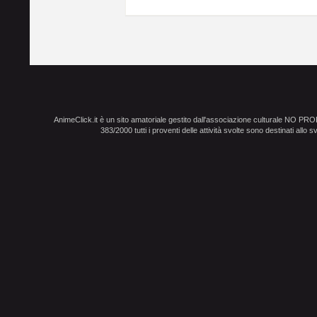
AnimeClick.it è un sito amatoriale gestito dall'associazione culturale NO PR
383/2000 tutti i proventi delle attività svolte sono destinati allo