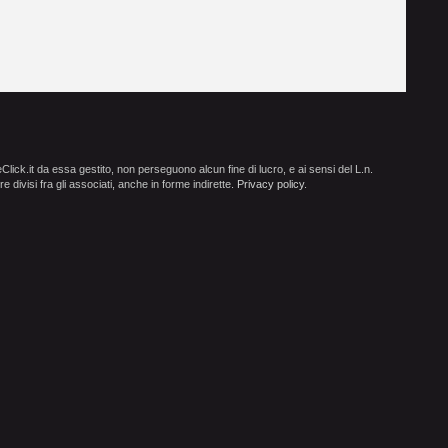
ick.it da essa gestito, non perseguono alcun fine di lucro, e ai sensi del L.n.
e divisi fra gli associati, anche in forme indirette.
Privacy policy
.