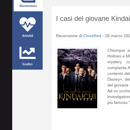
Recensioni
I casi del giovane Kindai
Recensione di
CloveRed
-
28 marzo 20
Attività
Chiunque ap
Holmes e Mis
mystery c
Grafici
compianta A
contento del
Disney+, del
del giovane 
Ad un occhio
investigator
più famoso "