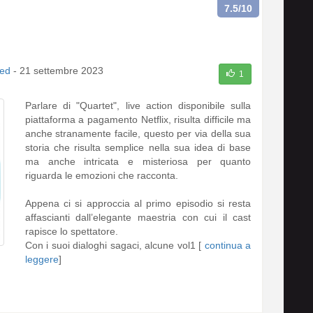
7.5
/10
ed
-
21 settembre 2023
1
Parlare di "Quartet", live action disponibile sulla
piattaforma a pagamento Netflix, risulta difficile ma
anche stranamente facile, questo per via della sua
storia che risulta semplice nella sua idea di base
ma anche intricata e misteriosa per quanto
riguarda le emozioni che racconta.
Appena ci si approccia al primo episodio si resta
affascianti dall’elegante maestria con cui il cast
rapisce lo spettatore.
Con i suoi dialoghi sagaci, alcune vol1 [
continua a
leggere
]