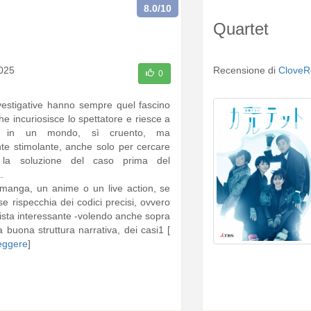
8.0
/10
Quartet
025
Recensione di
CloveR
0
nvestigative hanno sempre quel fascino
he incuriosisce lo spettatore e riesce a
rlo in un mondo, sì cruento, ma
e stimolante, anche solo per cercare
 la soluzione del caso prima del
.
manga, un anime o un live action, se
se rispecchia dei codici precisi, ovvero
ista interessante -volendo anche sopra
a buona struttura narrativa, dei casi1 [
leggere
]