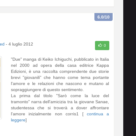
6.0
/10
ed
-
4 luglio 2012
0
"Due" manga di Keiko Ichiguchi, pubblicato in Italia
nel 2000 ad opera della casa editrice Kappa
Edizioni, è una raccolta comprendente due storie
brevi "giovanili" che hanno come tema portante
l'amore e le relazioni che nascono e mutano al
sopraggiungere di questo sentimento.
La prima dal titolo "Sarò come la luce del
tramonto" narra dell'amicizia tra la giovane Sanae,
studentessa che si troverà a dover affrontare
l'amore inizialmente non corris1 [
continua a
leggere
]