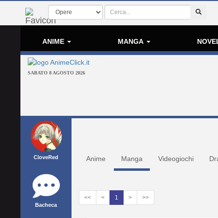
ANIME
MANGA
NOVE
SABATO 8 AGOSTO 2026
CloveRed
Anime
Manga
Videogiochi
Dr
<<
<
1
>
>>
Bacheca