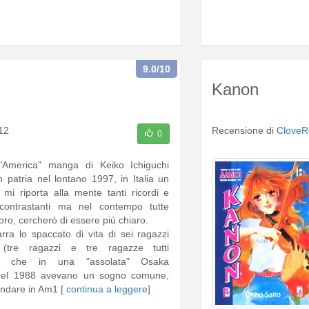
9.0
/10
Kanon
12
Recensione di
CloveR
0
 "America" manga di Keiko Ichiguchi
n patria nel lontano 1997, in Italia un
mi riporta alla mente tanti ricordi e
 contrastanti ma nel contempo tutte
loro, cercherò di essere più chiaro.
rra lo spaccato di vita di sei ragazzi
 (tre ragazzi e tre ragazze tutti
ti) che in una "assolata" Osaka
e del 1988 avevano un sogno comune,
andare in Am1 [
continua a leggere
]