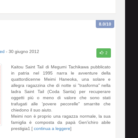
8.0
/10
ed
-
30 giugno 2012
2
Kaitou Saint Tail di Megumi Tachikawa pubblicato
in patria nel 1995 narra le avventure della
quattordicenne Meimi Haneoka, una solare e
allegra ragazzina che di notte si "trasforma" nella
ladra Saint Tail (Coda Santa) per recuperare
oggetti più o meno di valore che sono stati
trafugati alle 'povere pecorelle" smarrite che
chiedono il suo aiuto.
Meimi non è proprio una ragazza normale, la sua
famiglia è composta da papà Gen'ichiro abile
prestigia1 [
continua a leggere
]