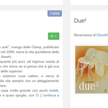
7.0
/10
Due²
Recensione di
CloveR
1
a suki", manga delle Clamp, pubblicato
nel 1999, narra la vita quotidiana della
 Asashi.
 quanto più puro ed ingenuo esista al
 che stona se si pensa che è già una
delle superiori.
n esistono cose cattive, e cerca di
 alla vita sempre con un atteggiamento
lare.
 casa molto grande con pochi mobili,
e è quasi spoglia, con l'1 [
continua a