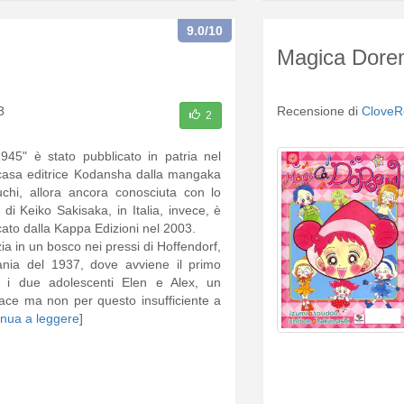
9.0
/10
Magica Dore
3
Recensione di
CloveR
2
945" è stato pubblicato in patria nel
casa editrice Kodansha dalla mangaka
uchi, allora ancora conosciuta con lo
i Keiko Sakisaka, in Italia, invece, è
cato dalla Kappa Edizioni nel 2003.
zia in un bosco nei pressi di Hoffendorf,
nia del 1937, dove avviene il primo
a i due adolescenti Elen e Alex, un
gace ma non per questo insufficiente a
inua a leggere
]