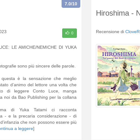
7.0
/10
Hiroshima - Ne
023
Recensione di
CloveR
0
CE: LE AMICHE/NEMICHE DI YUKA
tografie sono più sincere delle parole.
i, questa è la sensazione che meglio
stato d’animo del lettore una volta che
ato di leggere Conto Luce, manga
a noi da Bao Publishing per la collana
rima di Yuka Tatami ci racconta
za - e la precaria considerazione - di
d’infanzia che non possono essere più
ontinua a leggere
]