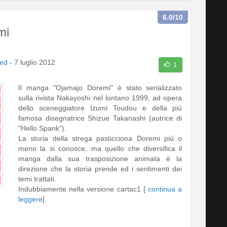
6.0
/10
mi
ed
-
7 luglio 2012
1
Il manga "Ojamajo Doremi" è stato serializzato
sulla rivista Nakayoshi nel lontano 1999, ad opera
dello sceneggiatore Izumi Toudou e della più
famosa disegnatrice Shizue Takanashi (autrice di
"Hello Spank").
La storia della strega pasticciona Doremi più o
meno la si conosce, ma quello che diversifica il
manga dalla sua trasposizione animata è la
direzione che la storia prende ed i sentimenti dei
temi trattati.
Indubbiamente nella versione cartac1 [
continua a
leggere
]