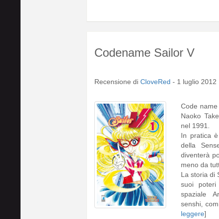
Codename Sailor V
Recensione di
CloveRed
-
1 luglio 2012
Code name 
Naoko Takeu
nel 1991.
In pratica 
della Sens
diventerà p
meno da tutt
La storia di 
suoi poteri
spaziale A
senshi, comb
leggere
]