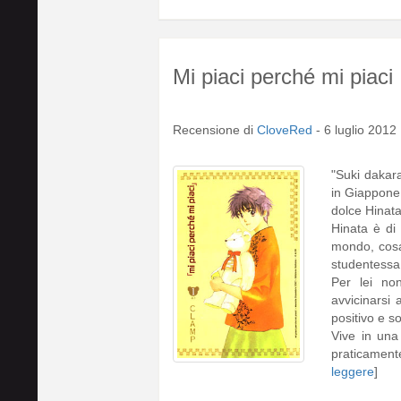
Mi piaci perché mi piaci
Recensione di
CloveRed
-
6 luglio 2012
"Suki dakar
in Giappone 
dolce Hinata
Hinata è di
mondo, cosa
studentessa 
Per lei no
avvicinarsi
positivo e so
Vive in una
praticament
leggere
]