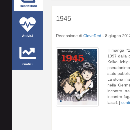
Recensioni
1945
Recensione di
CloveRed
-
8 giugno 201
Attività
Il manga "1
1997 dalla 
Keiko Ichig
Grafici
pseudonimo d
stato pubbli
La storia ini
nella Germa
incontro tr
incontro fu
lasci1 [
cont