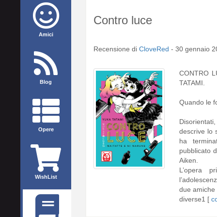
Contro luce
Amici
Recensione di
CloveRed
-
30 gennaio 2
CONTRO LU
Blog
TATAMI.
Quando le fo
Disorientat
Opere
descrive lo 
ha termin
pubblicato d
Aiken.
L’opera p
WishList
l’adolescen
due amiche 
diverse1 [
c