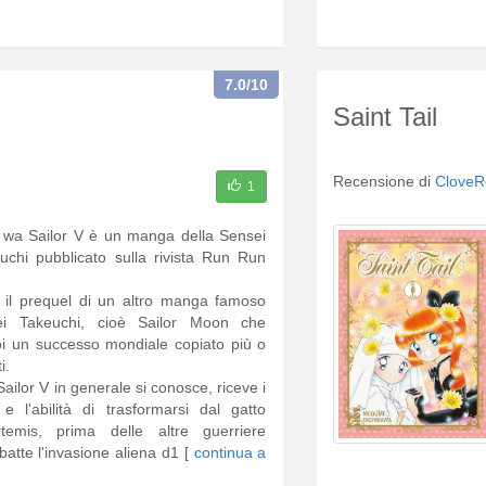
7.0
/10
Saint Tail
Recensione di
CloveR
1
wa Sailor V è un manga della Sensei
chi pubblicato sulla rivista Run Run
è il prequel di un altro manga famoso
ei Takeuchi, cioè Sailor Moon che
oi un successo mondiale copiato più o
i.
Sailor V in generale si conosce, riceve i
 e l'abilità di trasformarsi dal gatto
rtemis, prima delle altre guerriere
atte l'invasione aliena d1 [
continua a