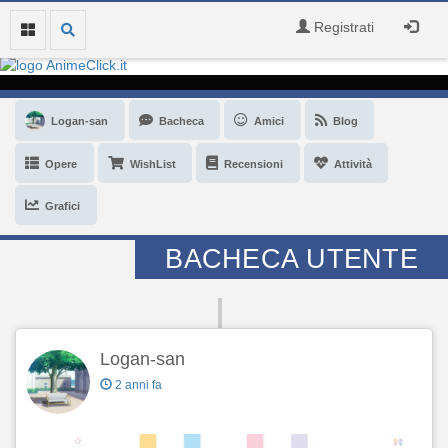
Registrati
Logan-san
Bacheca
Amici
Blog
Opere
WishList
Recensioni
Attività
Grafici
BACHECA UTENTE
Logan-san
2 anni fa