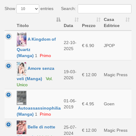
Show
entries
Search:
Casa
Titolo
Data
Prezzo
Editrice
A Kingdom of
22-10-
€ 6.90
JPOP
2025
Quartz
(Manga)
1
Primo
Amore senza
19-03-
€ 12.00
Magic Press
2026
veli (Manga)
Vol.
Unico
01-06-
€ 4.95
Goen
2019
Autoassassinophilia
(Manga)
1
Primo
Belle di notte
25-07-
€ 12.00
Magic Press
2024