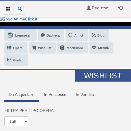
Registrati
Logan-san
Bacheca
Amici
Blog
Opere
WishList
Recensioni
Attività
Grafici
WISHLIST
Da Acquistare
In Possesso
In Vendita
FILTRA PER TIPO OPERA: