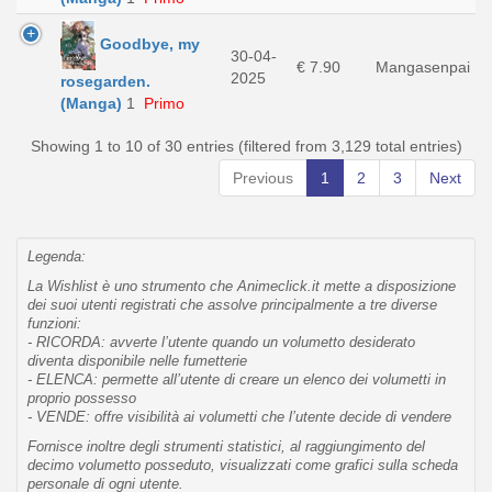
Goodbye, my
30-04-
€ 7.90
Mangasenpai
2025
rosegarden.
(Manga)
1
Primo
Showing 1 to 10 of 30 entries (filtered from 3,129 total entries)
Previous
1
2
3
Next
Legenda:
La Wishlist è uno strumento che Animeclick.it mette a disposizione
dei suoi utenti registrati che assolve principalmente a tre diverse
funzioni:
- RICORDA: avverte l’utente quando un volumetto desiderato
diventa disponibile nelle fumetterie
- ELENCA: permette all’utente di creare un elenco dei volumetti in
proprio possesso
- VENDE: offre visibilità ai volumetti che l’utente decide di vendere
Fornisce inoltre degli strumenti statistici, al raggiungimento del
decimo volumetto posseduto, visualizzati come grafici sulla scheda
personale di ogni utente.