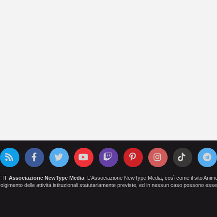
OFIT
Associazione NewType Media
. L'Associazione NewType Media, così come il sito AnimeCl
 svolgimento delle attività istituzionali statutariamente previste, ed in nessun caso possono esser