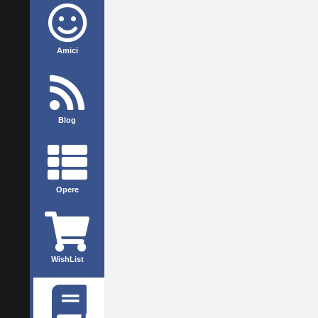
Amici
Blog
Opere
WishList