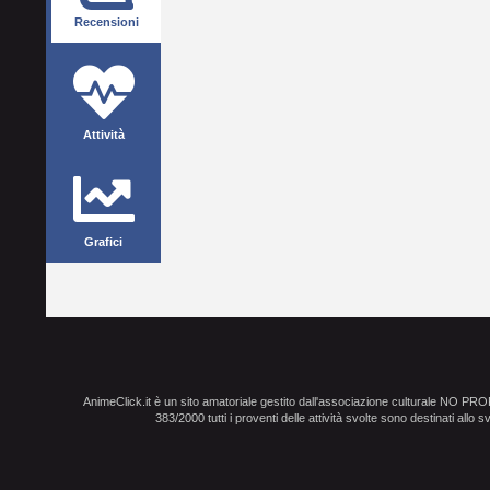
Recensioni
Attività
Grafici
AnimeClick.it è un sito amatoriale gestito dall'associazione culturale NO PR
383/2000 tutti i proventi delle attività svolte sono destinati allo