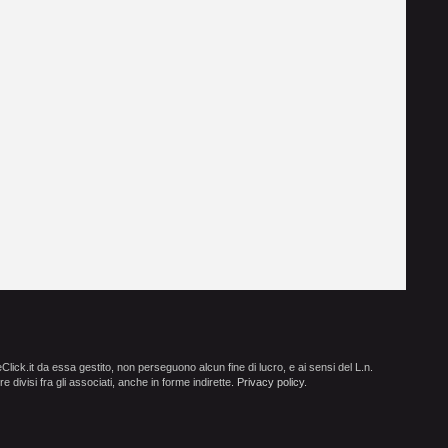
ick.it da essa gestito, non perseguono alcun fine di lucro, e ai sensi del L.n.
e divisi fra gli associati, anche in forme indirette.
Privacy policy
.