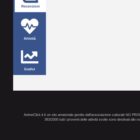
Recensioni
Attività
Grafici
AnimeClick.it è un sito amatoriale gestito dall'associazione culturale NO PR
383/2000 tutti i proventi delle attività svolte sono destinati allo