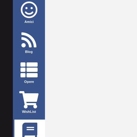
Amici
Blog
Opere
WishList