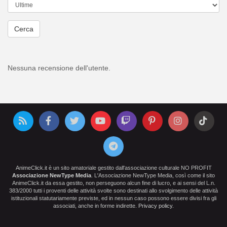
Cerca
Nessuna recensione dell'utente.
AnimeClick.it è un sito amatoriale gestito dall'associazione culturale NO PROFIT
Associazione NewType Media
. L'Associazione NewType Media, così come il sito
AnimeClick.it da essa gestito, non perseguono alcun fine di lucro, e ai sensi del L.n.
383/2000 tutti i proventi delle attività svolte sono destinati allo svolgimento delle attività
istituzionali statutariamente previste, ed in nessun caso possono essere divisi fra gli
associati, anche in forme indirette.
Privacy policy
.